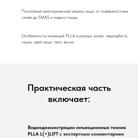
Послойный анатомический анализ лица: от поверхностных
слоёв до SMAS и надкостницы
Особенности инъекций PLLA в разных зонах: периорбита,
скулы, овал лица, тело, виски
Практическая часть
включает:
Видеодемонстрации инъекционных техник
PLLA L(+)LIFT
с экспертным комментарием