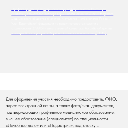
Профессор, доктор медицинских наук, ведущий анатом Института
Анатомии, стоматолог. Эксперт терминологической комиссии Научного
медицинского общества анатомов, гистологов и эмбриологов России.
Член Европейской федерации по развитию анестезиологии в
стоматологии (EFAAD) и ответственный секретарь Российской группы
всемирной ассоциации по борьбе с болью в стоматологии (IFDAS).
Для оформления участия необходимо предоставить: ФИО,
адрес электронной почты, а также фото/скан документов,
подтверждающих профильное медицинское образование:
высшее образование (специалитет) по специальности
«Лечебное дело» или «Педиатрия», подготовку в