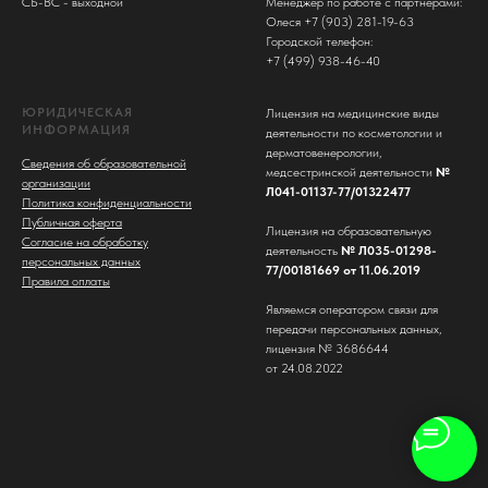
СБ-ВС - выходной
Менеджер по работе с партнерами:
Олеся +7 (903) 281-19-63
Городской телефон:
+7 (499) 938-46-40
ЮРИДИЧЕСКАЯ
Лицензия на медицинские виды
ИНФОРМАЦИЯ
деятельности по косметологии и
дерматовенерологии,
Сведения об образовательной
медсестринской деятельности
№
организации
Л041-01137-77/01322477
Политика конфиденциальности
Публичная оферта
Лицензия на образовательную
Согласие на обработку
деятельность
№ Л035-01298-
персональных данных
77/00181669 от 11.06.2019
Правила оплаты
Являемся оператором связи для
передачи персональных данных,
лицензия № 3686644
от 24.08.2022