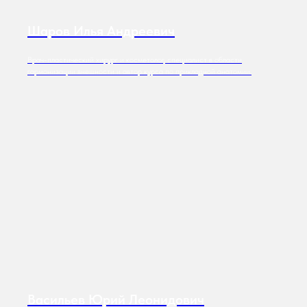
Шаров Илья Андреевич
Врач-пластический хирург и косметолог, специалист в области
гармонизации внешности и автор курса по прикладной анатомии.
Васильев Юрий Леонидович