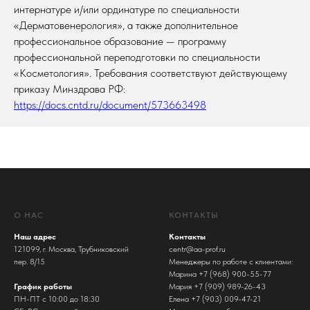
интернатуре и/или ординатуре по специальности
«Дерматовенерология», а также дополнительное
профессиональное образование — программу
профессиональной переподготовки по специальности
«Косметология». Требования соответствуют действующему
приказу Минздрава РФ:
https://docs.cntd.ru/document/573663498
О НАС
КОНТАКТЫ
Наш адрес
Контакты
121099, г. Москва, Трубниковский
centr@aa-prof.ru
пер. 8/15
Менеджеры по работе с клиентами:
Марина +7 (968) 900-55-77
График работы
Мария +7 (909) 989-26-43
ПН-ПТ с 10:00 до 18:30
Елена +7 (903) 009-47-21