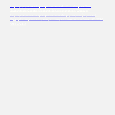
Сертифицированный тренер компании «ИПСЕН-Фарма» Член
Экспертного Совета «Диспорт-Ботулинотерапия» (Франция)
Сертифицированный тренер компании «Мерц-Фарма» (Германия)
Ведущий специалист и тренер по лазерным технологиям Член МООСБТ,
член ОСЭМ