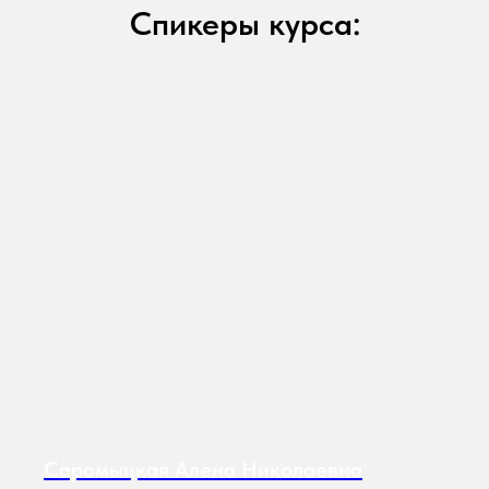
Спикеры курса:
Саромыцкая Алена Николаевна