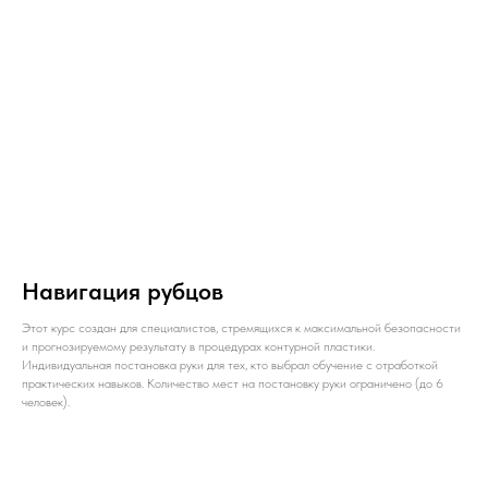
Навигация рубцов
Этот курс создан для специалистов, стремящихся к максимальной безопасности
и прогнозируемому результату в процедурах контурной пластики.
Индивидуальная постановка руки для тех, кто выбрал обучение с отработкой
практических навыков. Количество мест на постановку руки ограничено (до 6
человек).