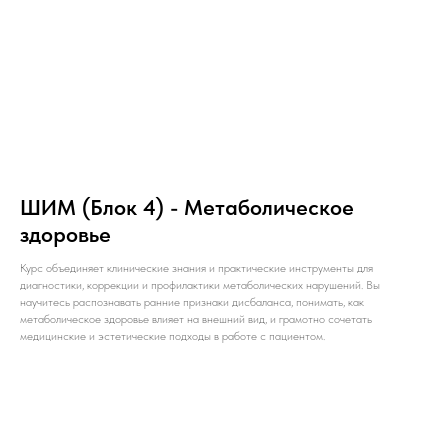
ШИМ (Блок 4) - Метаболическое
здоровье
Курс объединяет клинические знания и практические инструменты для
диагностики, коррекции и профилактики метаболических нарушений. Вы
научитесь распознавать ранние признаки дисбаланса, понимать, как
метаболическое здоровье влияет на внешний вид, и грамотно сочетать
медицинские и эстетические подходы в работе с пациентом.