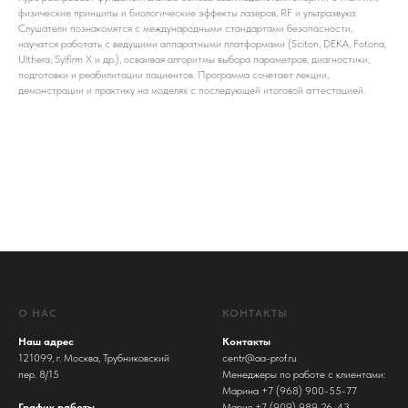
физические принципы и биологические эффекты лазеров, RF и ультразвука.
Слушатели познакомятся с международными стандартами безопасности,
научатся работать с ведущими аппаратными платформами (Sciton, DEKA, Fotona,
Ulthera, Sylfirm X и др.), осваивая алгоритмы выбора параметров, диагностики,
подготовки и реабилитации пациентов. Программа сочетает лекции,
демонстрации и практику на моделях с последующей итоговой аттестацией.
О НАС
КОНТАКТЫ
Наш адрес
Контакты
121099, г. Москва, Трубниковский
centr@aa-prof.ru
пер. 8/15
Менеджеры по работе с клиентами:
Марина +7 (968) 900-55-77
График работы
Мария +7 (909) 989-26-43