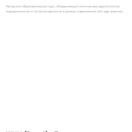
Авторский образовательный курс, объединяющий клиническую дерматологию,
эндокринологию и гастроэнтерологию в рамках современной anti-age практики.