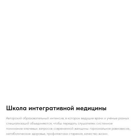
Школа интегративной медицины
Авторский образовательный интенсив, в котором ведущие врачи и учёные разных
специализаций объединяются, чтобы передать слушателям системное
понимание ключевых запросов современной женщины: гормональное равновесие,
метаболическое здоровье, профилактика старения, качество жизни.