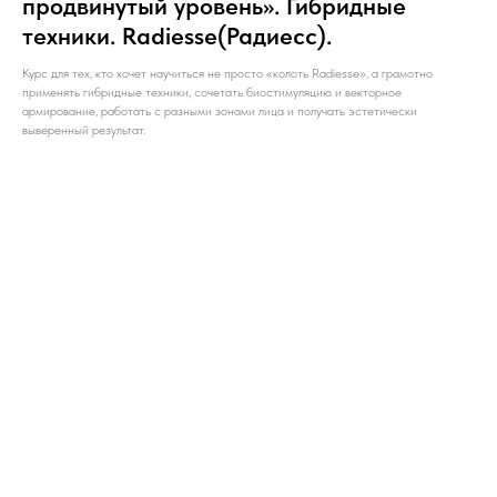
продвинутый уровень». Гибридные
техники. Radiesse(Радиесс).
Курс для тех, кто хочет научиться не просто «колоть Radiesse», а грамотно
применять гибридные техники, сочетать биостимуляцию и векторное
армирование, работать с разными зонами лица и получать эстетически
выверенный результат.