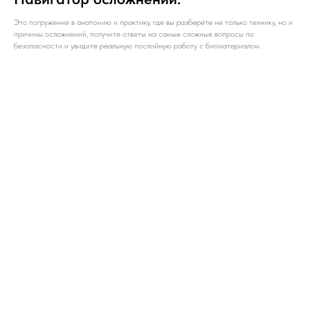
Это погружение в анатомию и практику, где вы разберёте не только технику, но и
причины осложнений, получите ответы на самые сложные вопросы по
безопасности и увидите реальную послойную работу с биоматериалом.