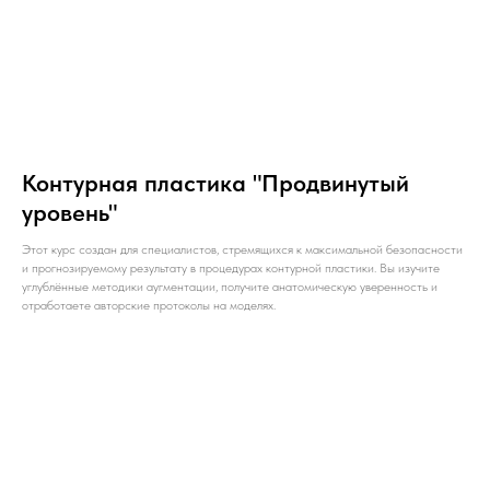
Контурная пластика "Продвинутый
уровень"
Этот курс создан для специалистов, стремящихся к максимальной безопасности
и прогнозируемому результату в процедурах контурной пластики. Вы изучите
углублённые методики аугментации, получите анатомическую уверенность и
отработаете авторские протоколы на моделях.