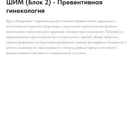
ШИМ (Блок 2) - Превентивная
гинекология
Курс объединяет современные достижения превентивной медицины и
эстетической практики, формируя у слушателей целостное восприятие
взаимосвязи гормонального здоровья и возрастных изменений. Программа
предназначена для гинекологов, косметологов и врачей общей практики,
ориентированных на персонализированный подход при ведении пациентов с
учетом их возраста, гормонального статуса, дефицитарных состояний и
функциональной активности эндокринной системы.