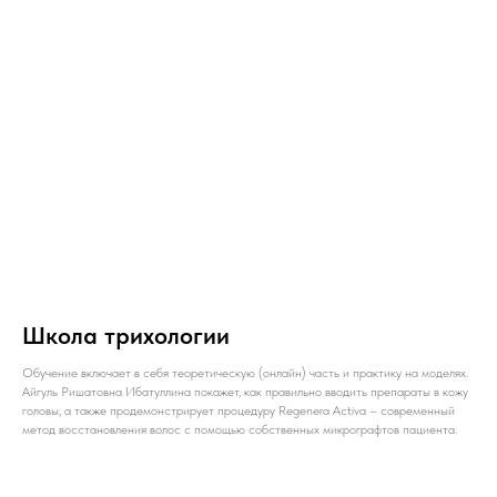
Школа трихологии
Обучение включает в себя теоретическую (онлайн) часть и практику на моделях.
Айгуль Ришатовна Ибатуллина покажет, как правильно вводить препараты в кожу
головы, а также продемонстрирует процедуру Regenera Activa – современный
метод восстановления волос с помощью собственных микрографтов пациента.