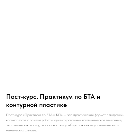
Пост-курс. Практикум по БТА и
контурной пластике
Пост-курс «Практикум по БТА и КП» — это практический формат для врачей-
косметологов с опытом работы, ориентированный на клиническое мышление,
анатомическую логику, безопасность и разбор сложных морфотипических и
мимических случаев.