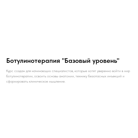
Ботулинотерапия "Базовый уровень"
Курс создан для начинающих специалистов, которые хотят уверенно войти в мир
ботулинотерапии, освоить основы анатомии, технику безопасных инъекций и
сформировать клиническое мышление.