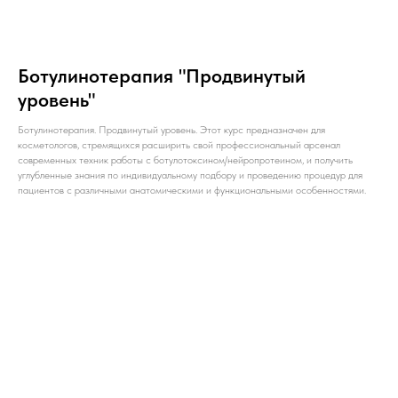
Ботулинотерапия "Продвинутый
уровень"
Ботулинотерапия. Продвинутый уровень. Этот курс предназначен для
косметологов, стремящихся расширить свой профессиональный арсенал
современных техник работы с ботулотоксином/нейропротеином, и получить
углубленные знания по индивидуальному подбору и проведению процедур для
пациентов с различными анатомическими и функциональными особенностями.