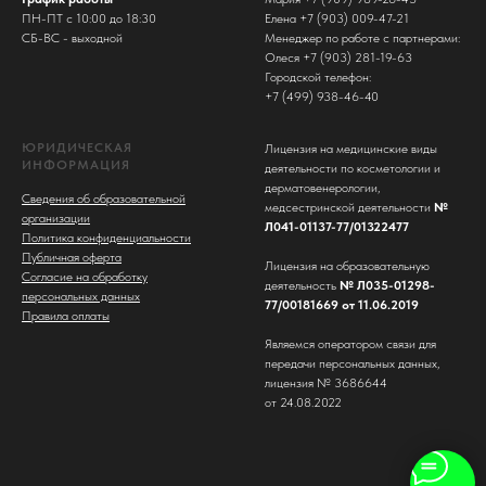
ПН-ПТ с 10:00 до 18:30
Елена +7 (903) 009-47-21
СБ-ВС - выходной
Менеджер по работе с партнерами:
Олеся +7 (903) 281-19-63
Городской телефон:
+7 (499) 938-46-40
ЮРИДИЧЕСКАЯ
Лицензия на медицинские виды
ИНФОРМАЦИЯ
деятельности по косметологии и
дерматовенерологии,
Сведения об образовательной
медсестринской деятельности
№
организации
Л041-01137-77/01322477
Политика конфиденциальности
Публичная оферта
Лицензия на образовательную
Согласие на обработку
деятельность
№ Л035-01298-
персональных данных
77/00181669 от 11.06.2019
Правила оплаты
Являемся оператором связи для
передачи персональных данных,
лицензия № 3686644
от 24.08.2022