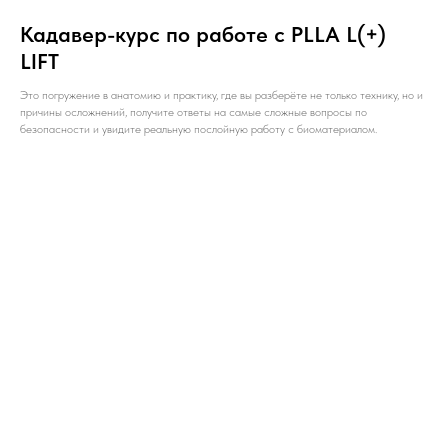
Кадавер-курс по работе с PLLA L(+)
LIFT
Это погружение в анатомию и практику, где вы разберёте не только технику, но и
причины осложнений, получите ответы на самые сложные вопросы по
безопасности и увидите реальную послойную работу с биоматериалом.