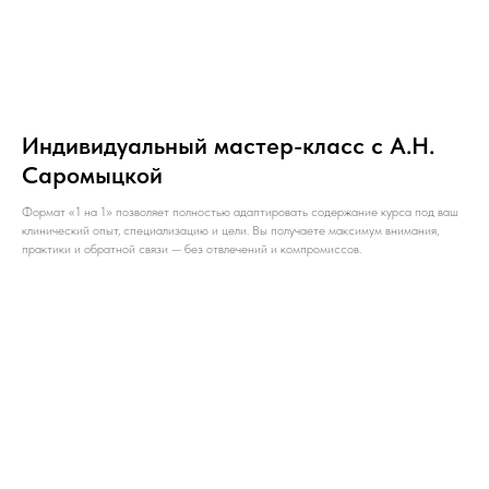
Индивидуальный мастер-класс с А.Н.
Саромыцкой
Формат «1 на 1» позволяет полностью адаптировать содержание курса под ваш
клинический опыт, специализацию и цели. Вы получаете максимум внимания,
практики и обратной связи — без отвлечений и компромиссов.