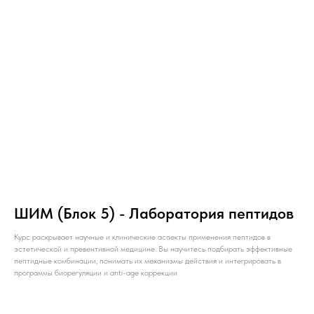
ШИМ (Блок 5) - Лаборатория пептидов
Курс раскрывает научные и клинические аспекты применения пептидов в
эстетической и превентивной медицине. Вы научитесь подбирать эффективные
пептидные комбинации, понимать их механизмы действия и интегрировать в
программы биорегуляции и anti-age коррекции