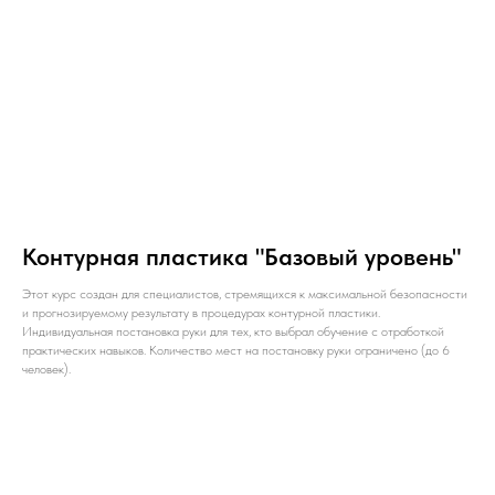
Контурная пластика "Базовый уровень"
Этот курс создан для специалистов, стремящихся к максимальной безопасности
и прогнозируемому результату в процедурах контурной пластики.
Индивидуальная постановка руки для тех, кто выбрал обучение с отработкой
практических навыков. Количество мест на постановку руки ограничено (до 6
человек).