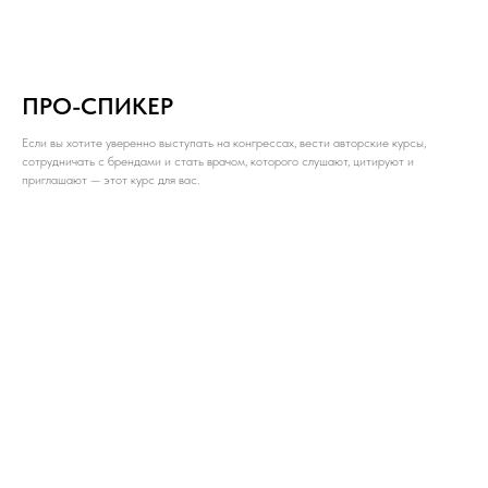
ПРО-СПИКЕР
Если вы хотите уверенно выступать на конгрессах, вести авторские курсы,
сотрудничать с брендами и стать врачом, которого слушают, цитируют и
приглашают — этот курс для вас.