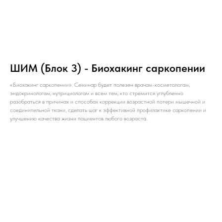
ШИМ (Блок 3) - Биохакинг саркопении
«Биохакинг саркопении». Семинар будет полезен врачам-косметологам,
эндокринологам, нутрициологам и всем тем, кто стремится углубленно
разобраться в причинах и способах коррекции возрастной потери мышечной и
соединительной ткани, сделать шаг к эффективной профилактике саркопении и
улучшению качества жизни пациентов любого возраста.