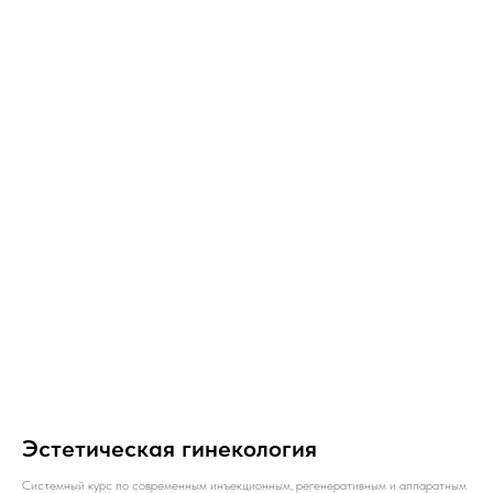
Эстетическая гинекология
Системный курс по современным инъекционным, регенеративным и аппаратным